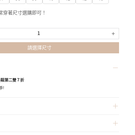
常穿著尺寸選購即可！
+
請選擇尺寸
美鞋第二雙７折
季!