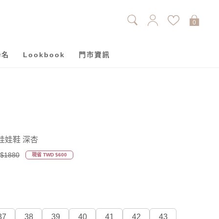
0
聯名
Lookbook
門市資訊
娃娃鞋 深杏
$1880
現省 TWD $600
37
38
39
40
41
42
43