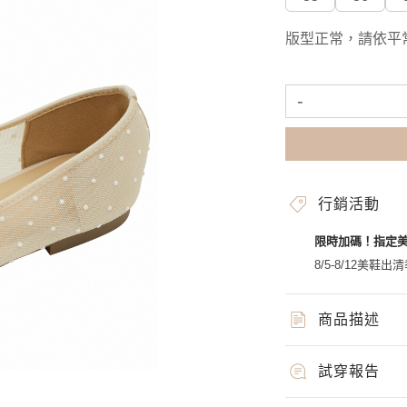
版型正常，請依平
-
行銷活動
限時加碼！指定
8/5-8/12美鞋出清
商品描述
試穿報告