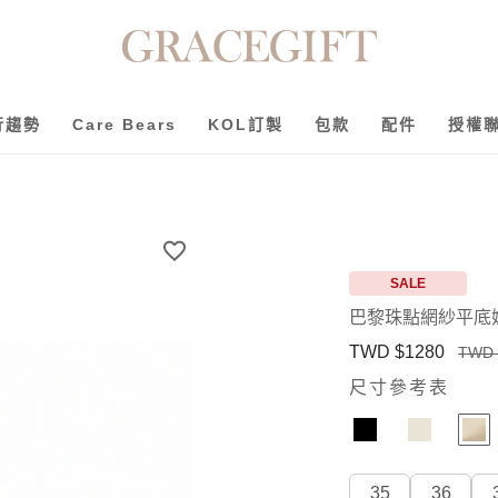
行趨勢
Care Bears
KOL訂製
包款
配件
授權
SALE
巴黎珠點網紗平底
TWD $1280
TWD 
尺寸參考表
35
36