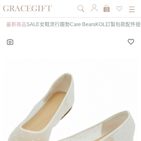
0
最新商品
SALE
女鞋
流行趨勢
Care Bears
KOL訂製
包款
配件
授