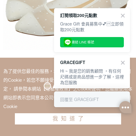
訂閱領取200元點數
Grace Gift 會員募集中💕 立即領
取200元點數
連結 LINE 帳號
GRACEGIFT
Hi ~ 我是您的銷售顧問 ，有任何
為了提供您最佳的服務，本網站會在您的電腦中放置並取用我們
尺碼或是商品想進一步了解，這裡
SALE
的Cookie，若您不願接受Cookie時應如何變更電腦的Cookie設
為您服務
巴黎珠點網紗平底娃娃鞋 米白
定， 請參閱本網站【隱私權政策】之Cookie聲明，您繼續使用本
TWD $1880
TWD $1280
網站即表示您同意本公司得按本網站使用條款之Cookie聲明使用
回覆至 GRACEGIFT
Cookie
尺寸參考表
我知道了
請選擇尺寸