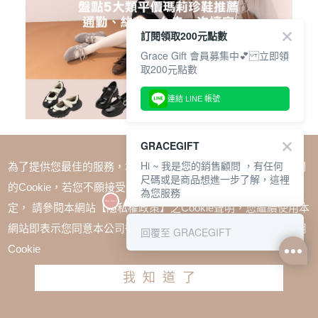
訂閱領取200元點數
Grace Gift 會員募集中💕 立即領
取200元點數
連結 LINE 帳號
時尚穿搭誌
盤點 5 大類平價瑪莉珍鞋推薦｜通
GRACEGIFT
勤、約會、久走一次搞定！
Hi ~ 我是您的銷售顧問 ，有任何
為了提供您最佳的服務，本網站會在您的電腦中放置並取用我們
尺碼或是商品想進一步了解，這裡
的Cookie，若您不願接受Cookie時應如何變更電腦的Cookie設
為您服務
定， 請參閱本網站【隱私權政策】之Cookie聲明，您繼續使用本
網站即表示您同意本公司得按本網站使用條款之Cookie聲明使用
回覆至 GRACEGIFT
Cookie
我知道了