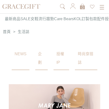
0
最新商品
SALE
女鞋
流行趨勢
Care Bears
KOL訂製
包款
配件
授
首頁
>
生活誌
NEWS
企
授權
時尚穿搭
劃
IP
誌