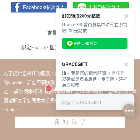
Facebook帳號登入
LINE帳號登入
訂閱領取200元點數
Grace Gift 會員募集中💕 立即領
取200元點數
會員註冊REGISTER
連結 LINE 帳號
綁定Fb/Line 登入成功 最高可獲得200元點數
GRACEGIFT
E-MAIL
Hi ~ 我是您的銷售顧問 ，有任何
為了提供您最佳的服務，本網站會在您的電腦中放置並取用我們
尺碼或是商品想進一步了解，這裡
的Cookie，若您不願接受Cookie時應如何變更電腦的Cookie設
為您服務
密碼
定， 請參閱本網站【隱私權政策】之Cookie聲明，您繼續使用本
網站即表示您同意本公司得按本網站使用條款之Cookie聲明使用
回覆至 GRACEGIFT
確認密碼
Cookie
我知道了
姓名