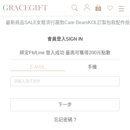
0
最新商品
SALE
女鞋
流行趨勢
Care Bears
KOL訂製
包款
配件
授
會員登入SIGN IN
綁定Fb/Line 登入成功 最高可獲得200元點數
E-MAIL
手機
下一步
忘記密碼 ?