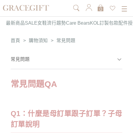
0
最新商品
SALE
女鞋
流行趨勢
Care Bears
KOL訂製
包款
配件
授
首頁
>
購物須知
>
常見問題
常見問題
常見問題QA
Q1：什麼是母訂單跟子訂單？子母
訂單說明