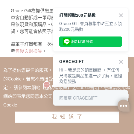
Grace Gift為提供您更方便更順暢的購物流程，您的購物
訂閱領取200元點數
車會自動拆成一筆母訂單內包含不同子訂單，子訂單拆法
Grace Gift 會員募集中💕 立即領
是依現貨和預購品。Grace Gift會依據不同子訂單幫您出
取200元點數
貨，您可能會依照子訂單分成多次收到商品。
連結 LINE 帳號
每筆子訂單都有一次退/換貨機會，詳細退換貨說明請參
考
售後與退換貨
。
GRACEGIFT
※拆單說明:
Grace Gift官方網站
會依照現貨及預購日期拆
Hi ~ 我是您的銷售顧問 ，有任何
為了提供您最佳的服務，本網站會在您的電腦中放置並取用我們
成各子訂單
。
尺碼或是商品想進一步了解，這裡
的Cookie，若您不願接受Cookie時應如何變更電腦的Cookie設
為您服務
舉例說明: 1張母訂單有2項現貨商品和2項預購商品，共
定， 請參閱本網站【隱私權政策】之Cookie聲明，您繼續使用本
會拆成3張子訂單。1張現貨子訂單，2張預購子訂單。
網站即表示您同意本公司得按本網站使用條款之Cookie聲明使用
回覆至 GRACEGIFT
Cookie
我知道了