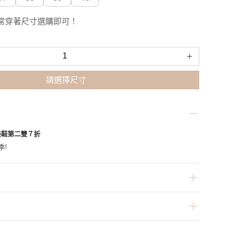
常穿著尺寸選購即可！
+
請選擇尺寸
美鞋第二雙７折
季!