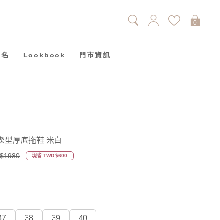
0
聯名
Lookbook
門市資訊
楔型厚底拖鞋 米白
$1980
現省 TWD $600
37
38
39
40