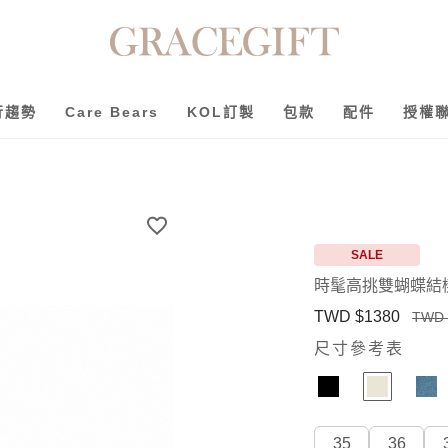
行趨勢
Care Bears
KOL訂製
包款
配件
授權
SALE
時髦高挑雙蝴蝶結
TWD $1380
TWD 
尺寸參考表
35
36