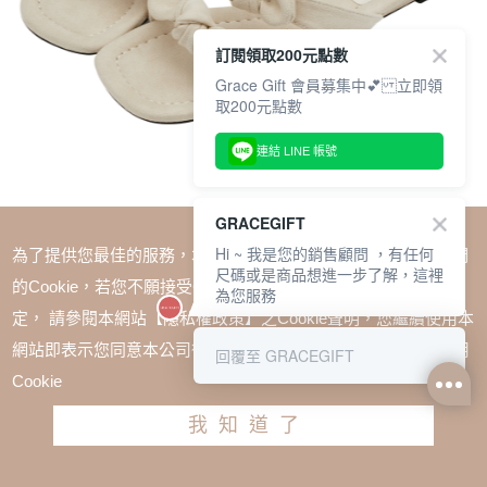
訂閱領取200元點數
Grace Gift 會員募集中💕 立即領
取200元點數
連結 LINE 帳號
GRACEGIFT
Hi ~ 我是您的銷售顧問 ，有任何
為了提供您最佳的服務，本網站會在您的電腦中放置並取用我們
尺碼或是商品想進一步了解，這裡
SALE
的Cookie，若您不願接受Cookie時應如何變更電腦的Cookie設
為您服務
1+1=$1488(無法單退)
定， 請參閱本網站【隱私權政策】之Cookie聲明，您繼續使用本
日系漫步雙蝴蝶結楔型低跟拖鞋 杏
網站即表示您同意本公司得按本網站使用條款之Cookie聲明使用
回覆至 GRACEGIFT
TWD $1880
TWD $1280
Cookie
尺寸參考表
我知道了
請選擇尺寸