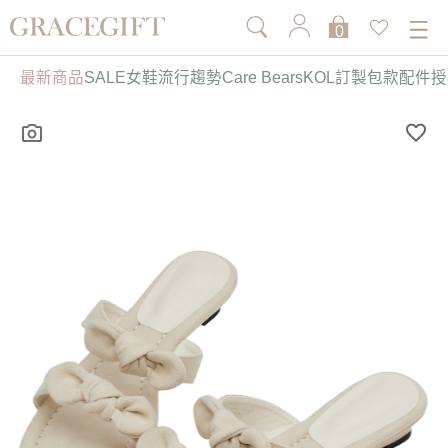
0
最新商品
SALE
女鞋
流行趨勢
Care Bears
KOL訂製
包款
配件
授