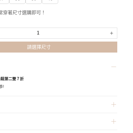
常穿著尺寸選購即可！
+
請選擇尺寸
美鞋第二雙７折
季!