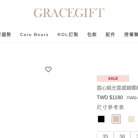
行趨勢
Care Bears
KOL訂製
包款
配件
授權
SALE
甜心緞光雲感蝴蝶
TWD $1180
TWD 
尺寸參考表
35
36