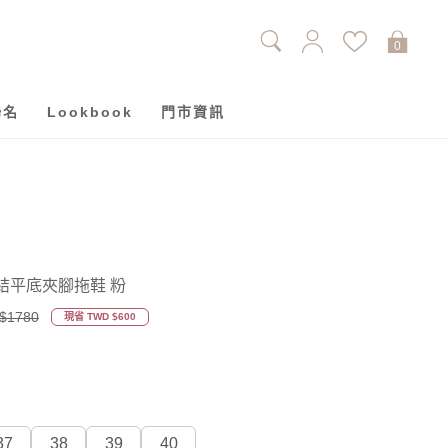
0
聯名
Lookbook
門市資訊
結平底夾腳拖鞋 粉
$1780
現省 TWD $600
37
38
39
40