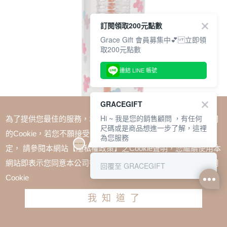
訂閱領取200元點數
Grace Gift 會員募集中💕 立即領
取200元點數
連結 LINE 帳號
GRACEGIFT
Hi ~ 我是您的銷售顧問 ，有任何
為了提供您最佳的服務，本網站會在您的電腦中放置並取用我們
尺碼或是商品想進一步了解，這裡
的Cookie，若您不願接受Cookie時應如何變更電腦的Cookie設
為您服務
定， 請參閱本網站【隱私權政策】之Cookie聲明，您繼續使用本
SALE
網站即表示您同意本公司得按本網站使用條款之Cookie聲明使用
回覆至 GRACEGIFT
Wasabi Bear-粉芥末熊滿版印花透明吸管杯(800ml) 粉
Cookie
TWD $580
TWD $435
我知道了
加入購物車