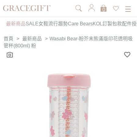
0
最新商品
SALE
女鞋
流行趨勢
Care Bears
KOL訂製
包款
配件
授
首頁
>
最新商品
>
Wasabi Bear-粉芥末熊滿版印花透明吸
管杯(800ml) 粉