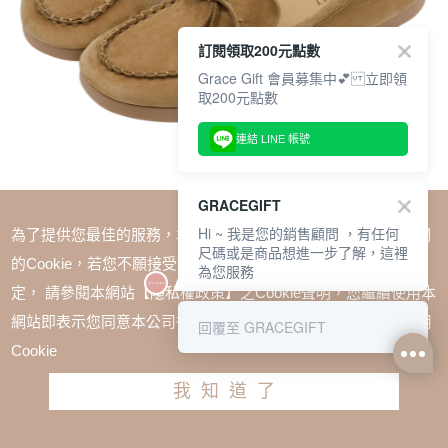
訂閱領取200元點數
Grace Gift 會員募集中💕 立即領
取200元點數
連結 LINE 帳號
GRACEGIFT
Hi ~ 我是您的銷售顧問 ，有任何
為了提供您最佳的服務，本網站會在您的電腦中放置並取用我們
尺碼或是商品想進一步了解，這裡
SALE
的Cookie，若您不願接受Cookie時應如何變更電腦的Cookie設
為您服務
舒適輕柔手工真皮蝴蝶結平底莫卡辛鞋 棕
定， 請參閱本網站【隱私權政策】之Cookie聲明，您繼續使用本
TWD $2580
TWD $1980
網站即表示您同意本公司得按本網站使用條款之Cookie聲明使用
回覆至 GRACEGIFT
Cookie
尺寸參考表
我知道了
請選擇尺寸