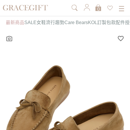
0
最新商品
SALE
女鞋
流行趨勢
Care Bears
KOL訂製
包款
配件
授