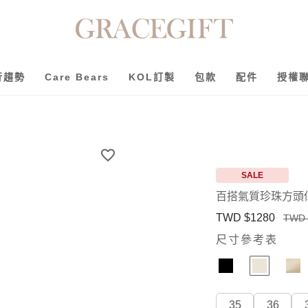
行趨勢
Care Bears
KOL訂製
包款
配件
授權
SALE
百搭氣質珍珠方頭
TWD $1280
TWD 
尺寸參考表
35
36