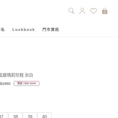
0
聯名
Lookbook
門市資訊
低跟瑪莉珍鞋 米白
$1880
現省 TWD $600
37
38
39
40