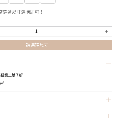
常穿著尺寸選購即可！
+
請選擇尺寸
美鞋第二雙７折
季!