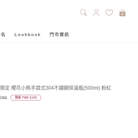
0
聯名
Lookbook
門市資訊
櫻花季限定 櫻花小熊手提式304不鏽鋼保溫瓶(500ml) 粉紅
780
現省 TWD $195