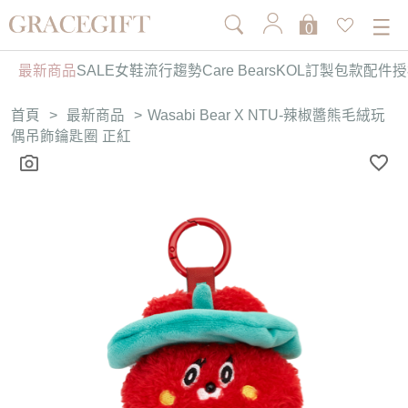
0
最新商品
SALE
女鞋
流行趨勢
Care Bears
KOL訂製
包款
配件
授
首頁
>
最新商品
>
Wasabi Bear X NTU-辣椒醬熊毛絨玩
偶吊飾鑰匙圈 正紅