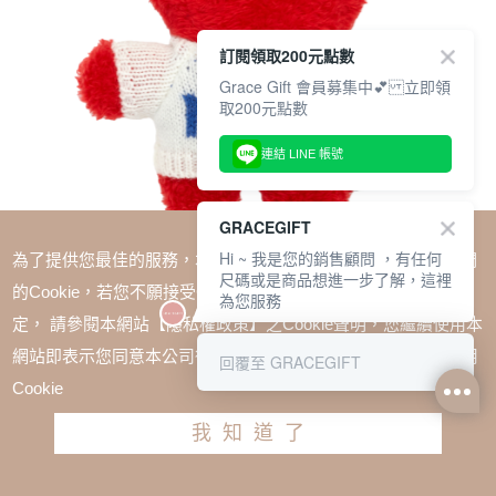
訂閱領取200元點數
Grace Gift 會員募集中💕 立即領
取200元點數
連結 LINE 帳號
GRACEGIFT
Hi ~ 我是您的銷售顧問 ，有任何
為了提供您最佳的服務，本網站會在您的電腦中放置並取用我們
尺碼或是商品想進一步了解，這裡
的Cookie，若您不願接受Cookie時應如何變更電腦的Cookie設
為您服務
定， 請參閱本網站【隱私權政策】之Cookie聲明，您繼續使用本
SALE
網站即表示您同意本公司得按本網站使用條款之Cookie聲明使用
回覆至 GRACEGIFT
Wasabi Bear X NTU-辣椒醬熊毛絨玩偶吊飾鑰匙圈 正
Cookie
紅
我知道了
TWD $580
加入購物車