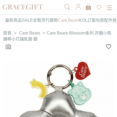
0
最新商品
SALE
女鞋
流行趨勢
Care Bears
KOL訂製
包款
配件
授
首頁
>
Care Bears
>
Care Bears-Blossom系列 許願小熊
鋪棉小花鑰匙圈 銀