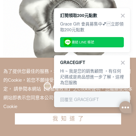
訂閱領取200元點數
Grace Gift 會員募集中💕 立即領
取200元點數
連結 LINE 帳號
GRACEGIFT
Hi ~ 我是您的銷售顧問 ，有任何
為了提供您最佳的服務，本網站會在您的電腦中放置並取用我們
尺碼或是商品想進一步了解，這裡
的Cookie，若您不願接受Cookie時應如何變更電腦的Cookie設
為您服務
定， 請參閱本網站【隱私權政策】之Cookie聲明，您繼續使用本
SALE
網站即表示您同意本公司得按本網站使用條款之Cookie聲明使用
回覆至 GRACEGIFT
Care Bears-Blossom系列 許願小熊鋪棉小花鑰匙圈 銀
Cookie
TWD $350
TWD $263
我知道了
加入購物車