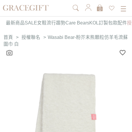
0
最新商品
SALE
女鞋
流行趨勢
Care Bears
KOL訂製
包款
配件
授
首頁
>
授權聯名
>
Wasabi Bear-粉芥末熊顆粒仿羊毛流蘇
圍巾 白