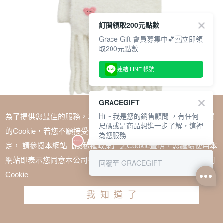
訂閱領取200元點數
Grace Gift 會員募集中💕 立即領
取200元點數
連結 LINE 帳號
GRACEGIFT
Hi ~ 我是您的銷售顧問 ，有任何
為了提供您最佳的服務，本網站會在您的電腦中放置並取用我們
尺碼或是商品想進一步了解，這裡
的Cookie，若您不願接受Cookie時應如何變更電腦的Cookie設
為您服務
定， 請參閱本網站【隱私權政策】之Cookie聲明，您繼續使用本
SALE
網站即表示您同意本公司得按本網站使用條款之Cookie聲明使用
回覆至 GRACEGIFT
Wasabi Bear-粉芥末熊顆粒仿羊毛流蘇圍巾 白
Cookie
TWD $780
TWD $585
我知道了
加入購物車