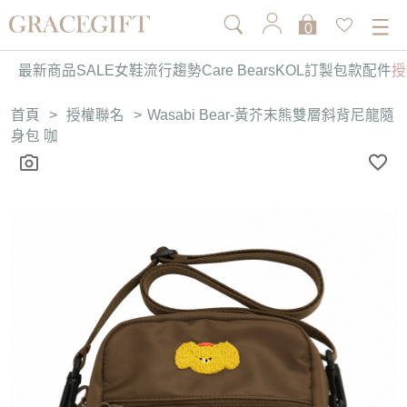
0
最新商品
SALE
女鞋
流行趨勢
Care Bears
KOL訂製
包款
配件
授
首頁
>
授權聯名
>
Wasabi Bear-黃芥末熊雙層斜背尼龍隨
身包 咖