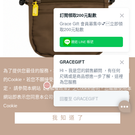
訂閱領取200元點數
Grace Gift 會員募集中💕 立即領
取200元點數
連結 LINE 帳號
GRACEGIFT
Hi ~ 我是您的銷售顧問 ，有任何
為了提供您最佳的服務，本網站會在您的電腦中放置並取用我們
尺碼或是商品想進一步了解，這裡
的Cookie，若您不願接受Cookie時應如何變更電腦的Cookie設
為您服務
定， 請參閱本網站【隱私權政策】之Cookie聲明，您繼續使用本
SALE
網站即表示您同意本公司得按本網站使用條款之Cookie聲明使用
回覆至 GRACEGIFT
Wasabi Bear-黃芥末熊雙層斜背尼龍隨身包 咖
Cookie
TWD $880
TWD $660
我知道了
加入購物車