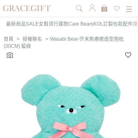
0
最新商品
SALE
女鞋
流行趨勢
Care Bears
KOL訂製
包款
配件
授
首頁
>
授權聯名
>
Wasabi Bear-芥末熊療癒造型抱枕
(30CM) 藍綠