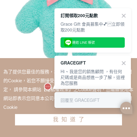
訂閱領取200元點數
Grace Gift 會員募集中💕 立即領
取200元點數
連結 LINE 帳號
GRACEGIFT
Hi ~ 我是您的銷售顧問 ，有任何
為了提供您最佳的服務，本網站會在您的電腦中放置並取用我們
尺碼或是商品想進一步了解，這裡
的Cookie，若您不願接受Cookie時應如何變更電腦的Cookie設
為您服務
定， 請參閱本網站【隱私權政策】之Cookie聲明，您繼續使用本
SALE
網站即表示您同意本公司得按本網站使用條款之Cookie聲明使用
回覆至 GRACEGIFT
Wasabi Bear-芥末熊療癒造型抱枕(30CM) 藍綠
Cookie
TWD $780
TWD $585
我知道了
加入購物車