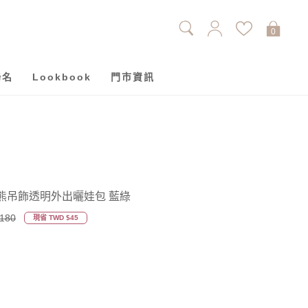
0
聯名
Lookbook
門市資訊
-芥末熊吊飾透明外出曬娃包 藍綠
180
現省 TWD $45