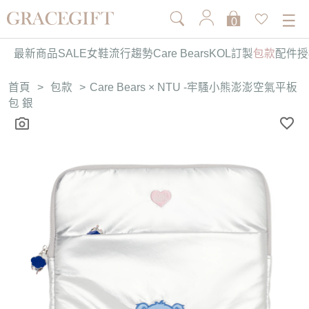
0
最新商品
SALE
女鞋
流行趨勢
Care Bears
KOL訂製
包款
配件
授
首頁
>
包款
>
Care Bears × NTU -牢騷小熊澎澎空氣平板
包 銀