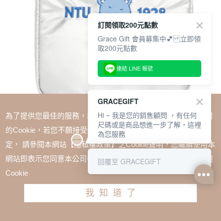
訂閱領取200元點數
Grace Gift 會員募集中💕 立即領
取200元點數
連結 LINE 帳號
GRACEGIFT
Hi ~ 我是您的銷售顧問 ，有任何
為了提供您最佳的服務，本網站會在您的電腦中放置並取用我們
尺碼或是商品想進一步了解，這裡
的Cookie，若您不願接受Cookie時應如何變更電腦的Cookie設
為您服務
定， 請參閱本網站【隱私權政策】之Cookie聲明，您繼續使用本
SALE
網站即表示您同意本公司得按本網站使用條款之Cookie聲明使用
回覆至 GRACEGIFT
Care Bears × NTU -牢騷小熊澎澎空氣平板包 銀
Cookie
TWD $880
我知道了
加入購物車