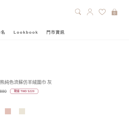
0
聯名
Lookbook
門市資訊
牢騷小熊純色流蘇仿羊絨圍巾 灰
880
現省 TWD $220