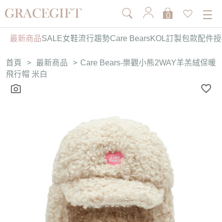
0
最新商品
SALE
女鞋
流行趨勢
Care Bears
KOL訂製
包款
配件
授
首頁
>
最新商品
>
Care Bears-樂觀小熊2WAY羊羔絨保暖
飛行帽 米白