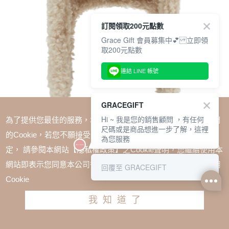
訂閱領取200元點數
Grace Gift 會員募集中💕 立即領
取200元點數
連結 LINE 帳號
GRACEGIFT
Hi ~ 我是您的銷售顧問 ，有任何
為了提供您最佳的服務，本網站會在您的電腦中放置並取用我們
尺碼或是商品想進一步了解，這裡
的Cookie，若您不願接受Cookie時應如何變更電腦的Cookie設
為您服務
定， 請參閱本網站【隱私權政策】之Cookie聲明，您繼續使用本
SALE
網站即表示您同意本公司得按本網站使用條款之Cookie聲明使用
回覆至 GRACEGIFT
Care Bears-樂觀小熊2WAY羊羔絨保暖飛行帽 米白
Cookie
TWD $880
TWD $660
我知道了
加入購物車