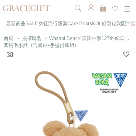
0
最新商品
SALE
女鞋
流行趨勢
Care Bears
KOL訂製
包款
配件
授
首頁
>
授權聯名
>
Wasabi Bear × 建國中學127th-紀念卡
其絨毛小熊（含書包+手機掛繩組）