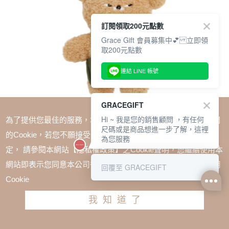
訂閱領取200元點數
Grace Gift 會員募集中💕 立即領
取200元點數
連結 LINE 帳號
GRACEGIFT
Hi ~ 我是您的銷售顧問 ，有任何
為了提供您最佳的服務，本網站會在您的電腦中放置並取用我們
尺碼或是商品想進一步了解，這裡
的Cookie，若您不願接受Cookie時應如何變更電腦的Cookie設
為您服務
定， 請參閱本網站【隱私權政策】之Cookie聲明，您繼續使用本
SALE
網站即表示您同意本公司得按本網站使用條款之Cookie聲明使用
回覆至 GRACEGIFT
Wasabi Bear × 建國中學127th-紀念卡其絨毛小熊（含
Cookie
書包+手機掛繩組）
我知道了
TWD $580
加入購物車