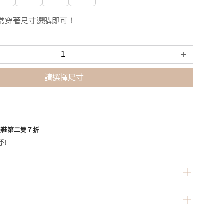
常穿著尺寸選購即可！
+
請選擇尺寸
美鞋第二雙７折
季!