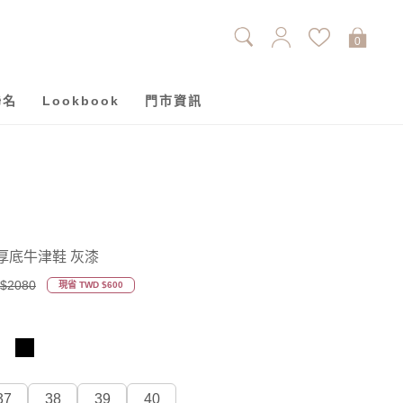
0
聯名
Lookbook
門市資訊
厚底牛津鞋 灰漆
$2080
現省 TWD $600
37
38
39
40