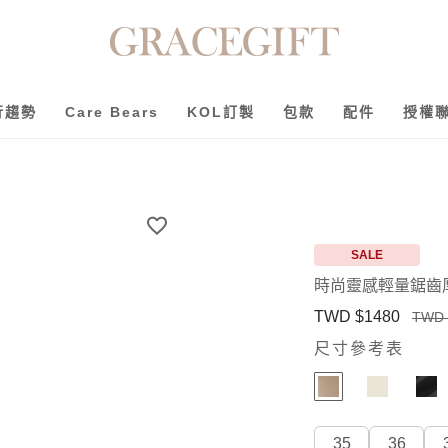
行趨勢
Care Bears
KOL訂製
包款
配件
授權
SALE
時尚靈感輕量鋸齒
TWD $1480
TWD 
尺寸參考表
35
36