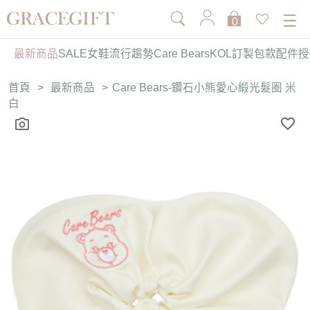
0
最新商品
SALE
女鞋
流行趨勢
Care Bears
KOL訂製
包款
配件
授
首頁
>
最新商品
>
Care Bears-鑽石小熊愛心緞光髮圈 米
白