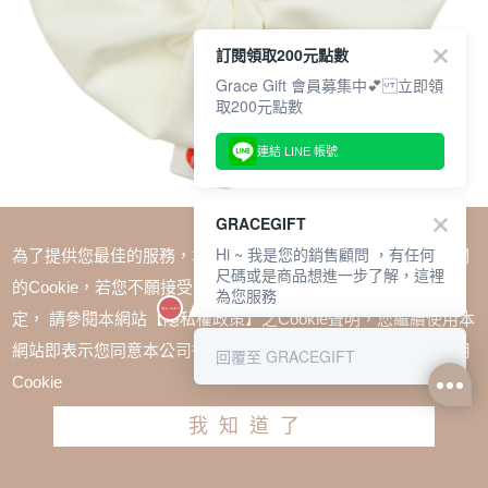
訂閱領取200元點數
Grace Gift 會員募集中💕 立即領
取200元點數
連結 LINE 帳號
GRACEGIFT
Hi ~ 我是您的銷售顧問 ，有任何
為了提供您最佳的服務，本網站會在您的電腦中放置並取用我們
尺碼或是商品想進一步了解，這裡
的Cookie，若您不願接受Cookie時應如何變更電腦的Cookie設
為您服務
定， 請參閱本網站【隱私權政策】之Cookie聲明，您繼續使用本
SALE
網站即表示您同意本公司得按本網站使用條款之Cookie聲明使用
回覆至 GRACEGIFT
Care Bears-鑽石小熊愛心緞光髮圈 米白
Cookie
TWD $350
TWD $263
我知道了
加入購物車