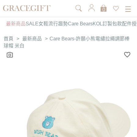
0
最新商品
SALE
女鞋
流行趨勢
Care Bears
KOL訂製
包款
配件
授
首頁
>
最新商品
>
Care Bears-許願小熊電繡拉繩調節棒
球帽 米白