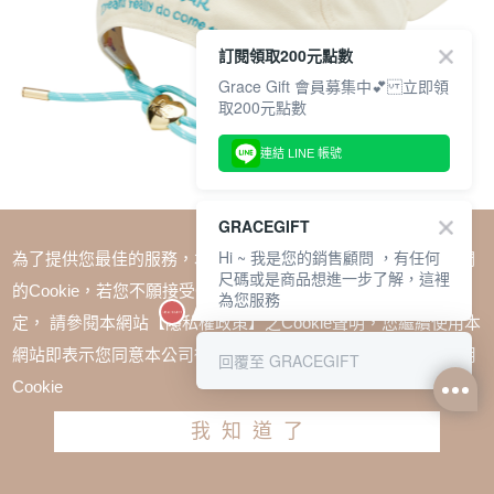
訂閱領取200元點數
Grace Gift 會員募集中💕 立即領
取200元點數
連結 LINE 帳號
GRACEGIFT
Hi ~ 我是您的銷售顧問 ，有任何
為了提供您最佳的服務，本網站會在您的電腦中放置並取用我們
尺碼或是商品想進一步了解，這裡
的Cookie，若您不願接受Cookie時應如何變更電腦的Cookie設
為您服務
定， 請參閱本網站【隱私權政策】之Cookie聲明，您繼續使用本
SALE
網站即表示您同意本公司得按本網站使用條款之Cookie聲明使用
回覆至 GRACEGIFT
Care Bears-許願小熊電繡拉繩調節棒球帽 米白
Cookie
TWD $680
TWD $510
我知道了
請選擇尺寸