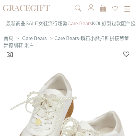
0
最新商品
SALE
女鞋
流行趨勢
Care Bears
KOL訂製
包款
配件
授
首頁
>
Care Bears
>
Care Bears-鑽石小熊扣飾拼接芭蕾
舞德訓鞋 米白