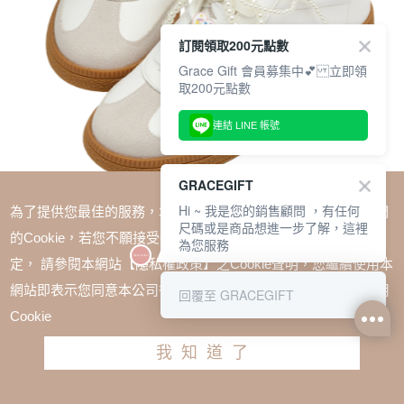
訂閱領取200元點數
Grace Gift 會員募集中💕 立即領
取200元點數
連結 LINE 帳號
GRACEGIFT
Hi ~ 我是您的銷售顧問 ，有任何
為了提供您最佳的服務，本網站會在您的電腦中放置並取用我們
尺碼或是商品想進一步了解，這裡
的Cookie，若您不願接受Cookie時應如何變更電腦的Cookie設
為您服務
定， 請參閱本網站【隱私權政策】之Cookie聲明，您繼續使用本
SALE
網站即表示您同意本公司得按本網站使用條款之Cookie聲明使用
回覆至 GRACEGIFT
Care Bears-鑽石小熊扣飾拼接芭蕾舞德訓鞋 米白
Cookie
TWD $1880
TWD $1410
我知道了
尺寸參考表
請選擇尺寸