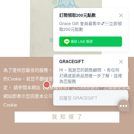
訂閱領取200元點數
Grace Gift 會員募集中💕 立即領
取200元點數
連結 LINE 帳號
GRACEGIFT
Hi ~ 我是您的銷售顧問 ，有任何
為了提供您最佳的服務，本網站會在您的電腦中放置並取用我們
尺碼或是商品想進一步了解，這裡
的Cookie，若您不願接受Cookie時應如何變更電腦的Cookie設
為您服務
定， 請參閱本網站【隱私權政策】之Cookie聲明，您繼續使用本
SALE
網站即表示您同意本公司得按本網站使用條款之Cookie聲明使用
回覆至 GRACEGIFT
Care Bears-溫柔小羊印花日常帆布包 藍綠
Cookie
TWD $580
TWD $435
我知道了
加入購物車