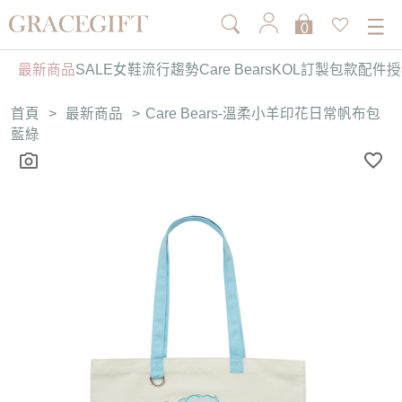
0
最新商品
SALE
女鞋
流行趨勢
Care Bears
KOL訂製
包款
配件
授
首頁
>
最新商品
>
Care Bears-溫柔小羊印花日常帆布包
藍綠