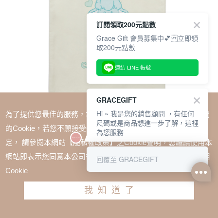
訂閱領取200元點數
Grace Gift 會員募集中💕 立即領
取200元點數
連結 LINE 帳號
GRACEGIFT
Hi ~ 我是您的銷售顧問 ，有任何
為了提供您最佳的服務，本網站會在您的電腦中放置並取用我們
尺碼或是商品想進一步了解，這裡
的Cookie，若您不願接受Cookie時應如何變更電腦的Cookie設
為您服務
定， 請參閱本網站【隱私權政策】之Cookie聲明，您繼續使用本
SALE
網站即表示您同意本公司得按本網站使用條款之Cookie聲明使用
回覆至 GRACEGIFT
Care Bears-溫柔小羊印花日常帆布包 藍綠
Cookie
TWD $580
TWD $435
我知道了
加入購物車