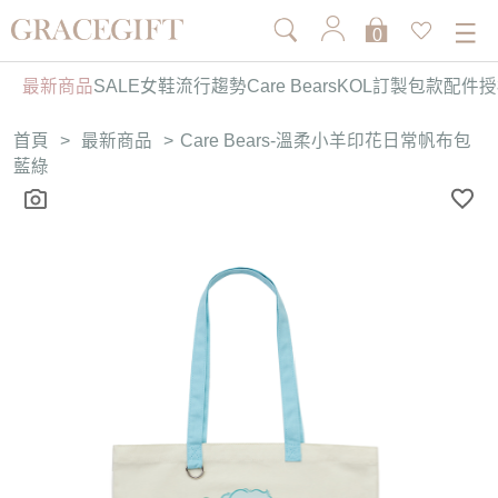
0
最新商品
SALE
女鞋
流行趨勢
Care Bears
KOL訂製
包款
配件
授
首頁
>
最新商品
>
Care Bears-溫柔小羊印花日常帆布包
藍綠