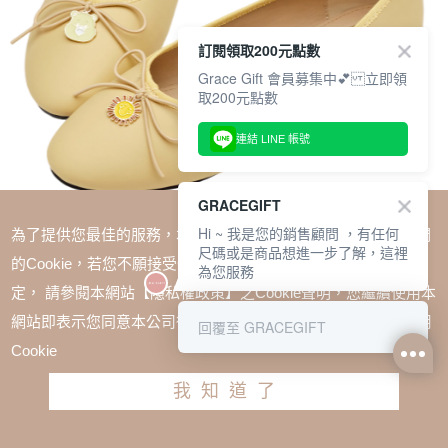
訂閱領取200元點數
Grace Gift 會員募集中💕 立即領
取200元點數
連結 LINE 帳號
GRACEGIFT
Hi ~ 我是您的銷售顧問 ，有任何
為了提供您最佳的服務，本網站會在您的電腦中放置並取用我們
尺碼或是商品想進一步了解，這裡
的Cookie，若您不願接受Cookie時應如何變更電腦的Cookie設
為您服務
定， 請參閱本網站【隱私權政策】之Cookie聲明，您繼續使用本
SALE
網站即表示您同意本公司得按本網站使用條款之Cookie聲明使用
回覆至 GRACEGIFT
CareBears-幽默小熊蝴蝶結平底芭蕾舞鞋 黃
Cookie
TWD $1580
TWD $1185
我知道了
尺寸參考表
請選擇尺寸