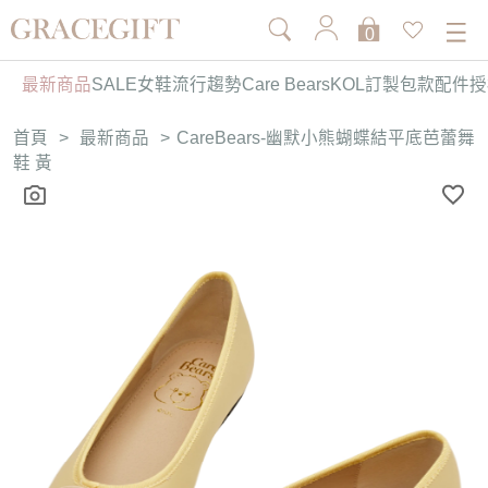
0
最新商品
SALE
女鞋
流行趨勢
Care Bears
KOL訂製
包款
配件
授
首頁
>
最新商品
>
CareBears-幽默小熊蝴蝶結平底芭蕾舞
鞋 黃