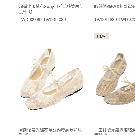
超模尖頭絨布2way可拆式褲管西部
時髦修飾皮帶扣皺褶褲
長靴 咖
TWD $2680
TWD $2080
TWD $2980
TWD $2
阿朗頌晨光繡花蕾絲內增高瑪莉珍
手工訂製亮鑽蝴蝶結