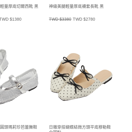
輕量厚底切爾西靴 黑
神級美腿輕量厚底襪套長靴 黑
TWD $1380
TWD $3380
TWD $2780
圓頭瑪莉珍芭蕾舞鞋
日雜穿搭蝴蝶結微方頭平底穆勒鞋