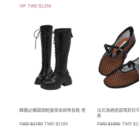
VIP
TWD $1258
韓團必備圓頭輕量厚底綁帶長靴 黑
法式漁網透感瑪莉珍
黑
TWD $2780
TWD $2180
TWD $1880
TWD $1