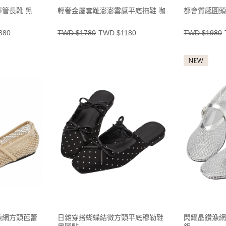
管長靴 黑
輕奢金屬套趾澎澎雲感平底拖鞋 咖
都會質感圓頭
380
TWD $1780
TWD $1180
TWD $1980
漁網方頭芭蕾
日雜穿搭蝴蝶結微方頭平底穆勒鞋
閃耀晶鑽漁網