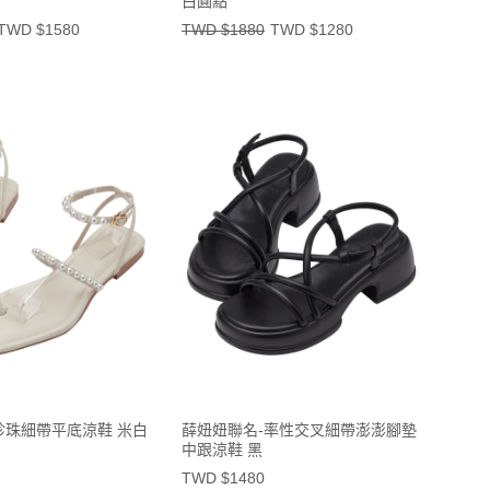
白圓點
TWD $1580
TWD $1880
TWD $1280
珍珠細帶平底涼鞋 米白
薛妞妞聯名-率性交叉細帶澎澎腳墊
中跟涼鞋 黑
TWD $1480