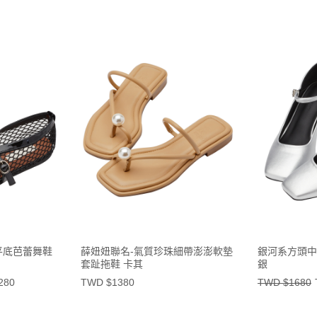
平底芭蕾舞鞋
薛妞妞聯名-氣質珍珠細帶澎澎軟墊
銀河系方頭中
套趾拖鞋 卡其
銀
280
TWD $1380
TWD $1680