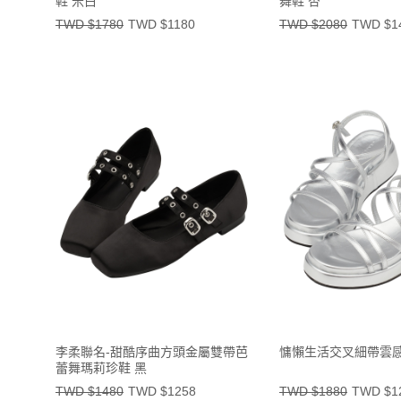
鞋 米白
舞鞋 杏
TWD $1780
TWD $1180
TWD $2080
TWD $1
李柔聯名-甜酷序曲方頭金屬雙帶芭
慵懶生活交叉細帶雲感
蕾舞瑪莉珍鞋 黑
TWD $1480
TWD $1258
TWD $1880
TWD $1