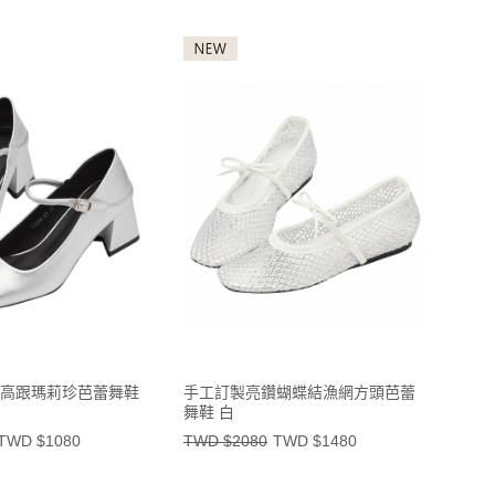
高跟瑪莉珍芭蕾舞鞋
手工訂製亮鑽蝴蝶結漁網方頭芭蕾
舞鞋 白
TWD $1080
TWD $2080
TWD $1480