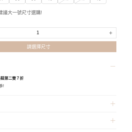
建議大一號尺寸選購!
+
請選擇尺寸
美鞋第二雙７折
季!