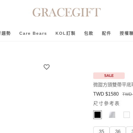
行趨勢
Care Bears
KOL訂製
包款
配件
授權
SALE
微甜方頭雙帶平底
TWD $1580
TWD 
尺寸參考表
35
36