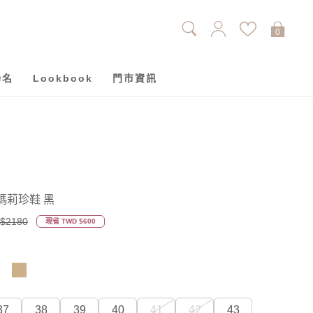
0
聯名
Lookbook
門市資訊
瑪莉珍鞋 黑
$2180
現省 TWD $600
37
38
39
40
41
42
43