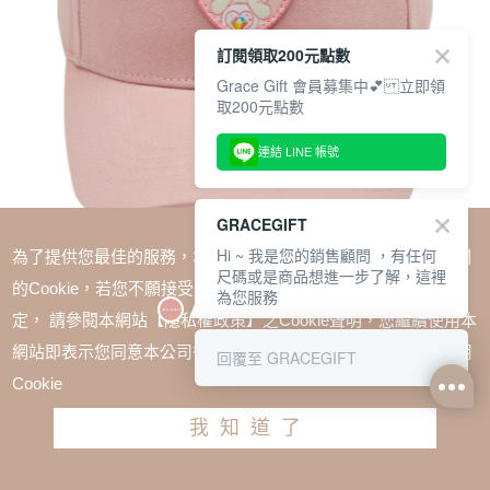
訂閱領取200元點數
Grace Gift 會員募集中💕 立即領
取200元點數
連結 LINE 帳號
GRACEGIFT
Hi ~ 我是您的銷售顧問 ，有任何
為了提供您最佳的服務，本網站會在您的電腦中放置並取用我們
尺碼或是商品想進一步了解，這裡
的Cookie，若您不願接受Cookie時應如何變更電腦的Cookie設
為您服務
定， 請參閱本網站【隱私權政策】之Cookie聲明，您繼續使用本
SALE
網站即表示您同意本公司得按本網站使用條款之Cookie聲明使用
回覆至 GRACEGIFT
Care Bears-鑽石小熊愛心電繡棒球帽 粉
Cookie
TWD $680
TWD $510
我知道了
加入購物車