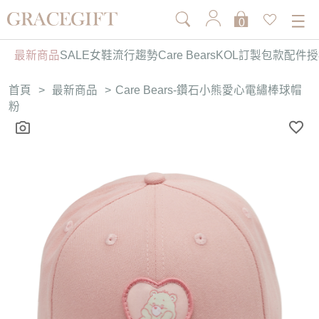
0
最新商品
SALE
女鞋
流行趨勢
Care Bears
KOL訂製
包款
配件
授
首頁
>
最新商品
>
Care Bears-鑽石小熊愛心電繡棒球帽
粉