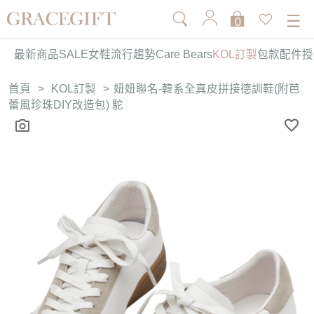
0
最新商品
SALE
女鞋
流行趨勢
Care Bears
KOL訂製
包款
配件
授
首頁
>
KOL訂製
>
妞妞聯名-韓系全真皮拼接德訓鞋(附芭
蕾風珍珠DIY改造包) 駝