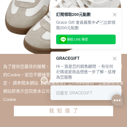
訂閱領取200元點數
Grace Gift 會員募集中💕 立即領
取200元點數
連結 LINE 帳號
GRACEGIFT
Hi ~ 我是您的銷售顧問 ，有任何
為了提供您最佳的服務，本網站會在您的電腦中放置並取用我們
尺碼或是商品想進一步了解，這裡
的Cookie，若您不願接受Cookie時應如何變更電腦的Cookie設
為您服務
定， 請參閱本網站【隱私權政策】之Cookie聲明，您繼續使用本
SALE
網站即表示您同意本公司得按本網站使用條款之Cookie聲明使用
回覆至 GRACEGIFT
妞妞聯名-韓系全真皮拼接德訓鞋(附芭蕾風珍珠DIY改
Cookie
造包) 駝
我知道了
TWD $2880
TWD $2448
請選擇尺寸
尺寸參考表