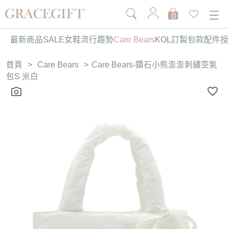
0
最新商品
SALE
女鞋
流行趨勢
Care Bears
KOL訂製
包款
配件
授
首頁
>
Care Bears
>
Care Bears-鑽石小熊澎澎刺繡空氣
包S 米白