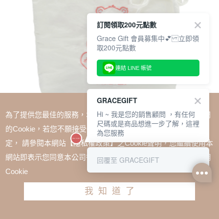
訂閱領取200元點數
Grace Gift 會員募集中💕 立即領
取200元點數
連結 LINE 帳號
GRACEGIFT
Hi ~ 我是您的銷售顧問 ，有任何
為了提供您最佳的服務，本網站會在您的電腦中放置並取用我們
尺碼或是商品想進一步了解，這裡
的Cookie，若您不願接受Cookie時應如何變更電腦的Cookie設
為您服務
定， 請參閱本網站【隱私權政策】之Cookie聲明，您繼續使用本
SALE
網站即表示您同意本公司得按本網站使用條款之Cookie聲明使用
回覆至 GRACEGIFT
Care Bears-鑽石小熊澎澎刺繡空氣包S 米白
Cookie
TWD $1380
TWD $1035
我知道了
加入購物車