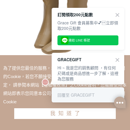
訂閱領取200元點數
Grace Gift 會員募集中💕 立即領
取200元點數
連結 LINE 帳號
GRACEGIFT
Hi ~ 我是您的銷售顧問 ，有任何
為了提供您最佳的服務，本網站會在您的電腦中放置並取用我們
尺碼或是商品想進一步了解，這裡
的Cookie，若您不願接受Cookie時應如何變更電腦的Cookie設
為您服務
定， 請參閱本網站【隱私權政策】之Cookie聲明，您繼續使用本
SALE
優雅小千金方頭扁跟瘦瘦長靴 卡其
網站即表示您同意本公司得按本網站使用條款之Cookie聲明使用
回覆至 GRACEGIFT
TWD $2080
Cookie
尺寸參考表
我知道了
請選擇尺寸