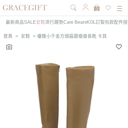
0
最新商品
SALE
女鞋
流行趨勢
Care Bears
KOL訂製
包款
配件
授
首頁
>
女鞋
>
優雅小千金方頭扁跟瘦瘦長靴 卡其