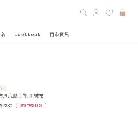
0
聯名
Lookbook
門市資訊
單退)
布厚底膝上靴 黑絨布
$2880
現省 TWD $600