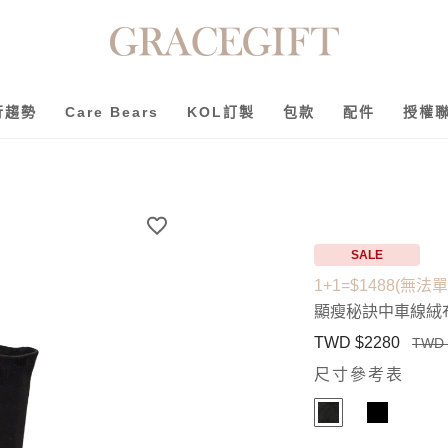
行趨勢
Care Bears
KOL訂製
包款
配件
授權
SALE
1+1=$1488(無法
顯瘦秘訣中車線絨
TWD $2280
TWD 
尺寸參考表