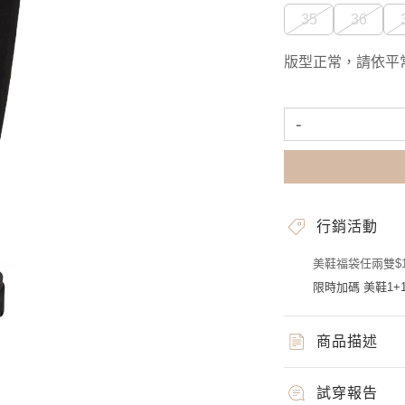
35
36
版型正常，請依平
-
行銷活動
美鞋福袋任兩雙$1
限時加碼 美鞋1+1
商品描述
試穿報告