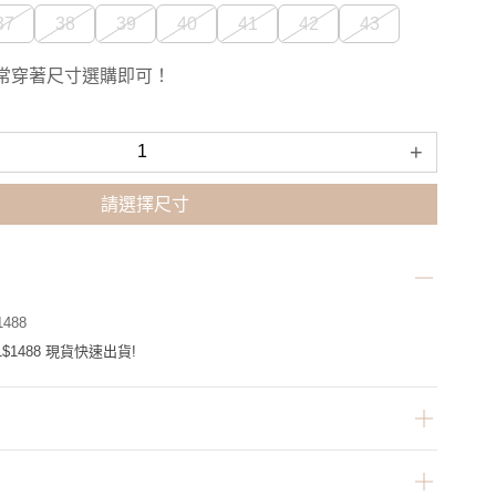
37
38
39
40
41
42
43
常穿著尺寸選購即可！
+
請選擇尺寸
488
$1488 現貨快速出貨!