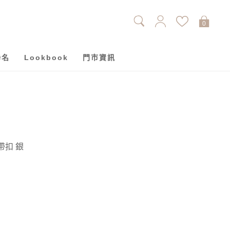
0
聯名
Lookbook
門市資訊
俏皮雙層蝴蝶結鞋帶扣 銀