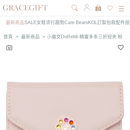
0
最新商品
SALE
女鞋
流行趨勢
Care Bears
KOL訂製
包款
配件
授
首頁
>
最新商品
>
小魔女DoReMi-精靈多多三折短夾 粉