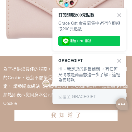
訂閱領取200元點數
Grace Gift 會員募集中💕 立即領
取200元點數
連結 LINE 帳號
GRACEGIFT
Hi ~ 我是您的銷售顧問 ，有任何
為了提供您最佳的服務，本網站會在您的電腦中放置並取用我們
尺碼或是商品想進一步了解，這裡
的Cookie，若您不願接受Cookie時應如何變更電腦的Cookie設
為您服務
定， 請參閱本網站【隱私權政策】之Cookie聲明，您繼續使用本
SALE
小魔女DoReMi-精靈多多三折短夾 粉
網站即表示您同意本公司得按本網站使用條款之Cookie聲明使用
回覆至 GRACEGIFT
TWD $880
Cookie
我知道了
加入購物車