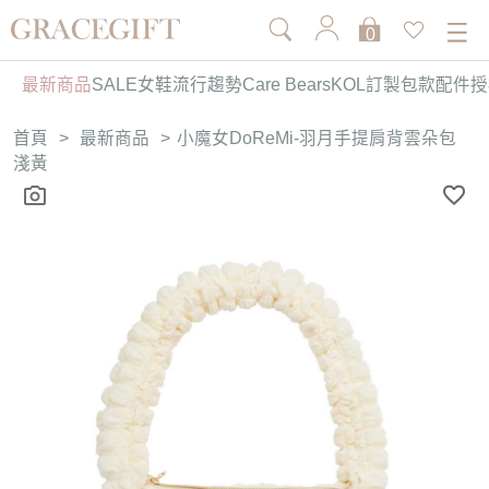
0
最新商品
SALE
女鞋
流行趨勢
Care Bears
KOL訂製
包款
配件
授
首頁
>
最新商品
>
小魔女DoReMi-羽月手提肩背雲朵包
淺黃