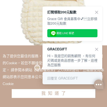
訂閱領取200元點數
Grace Gift 會員募集中💕 立即領
取200元點數
連結 LINE 帳號
GRACEGIFT
Hi ~ 我是您的銷售顧問 ，有任何
為了提供您最佳的服務，本網站會在您的電腦中放置並取用我們
尺碼或是商品想進一步了解，這裡
的Cookie，若您不願接受Cookie時應如何變更電腦的Cookie設
為您服務
定， 請參閱本網站【隱私權政策】之Cookie聲明，您繼續使用本
SALE
網站即表示您同意本公司得按本網站使用條款之Cookie聲明使用
回覆至 GRACEGIFT
1+1=$1488(無法單退)
Cookie
小魔女DoReMi-羽月手提肩背雲朵包 淺黃
我知道了
TWD $980
加入購物車