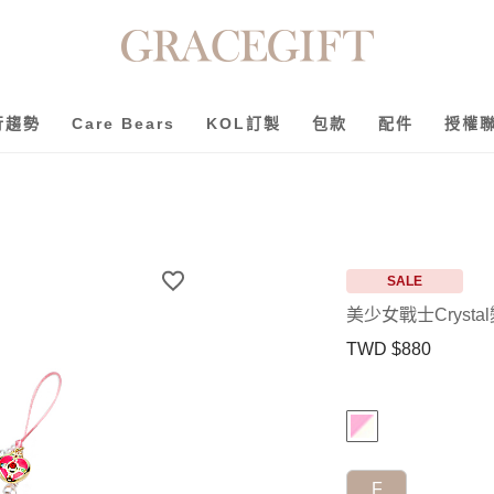
行趨勢
Care Bears
KOL訂製
包款
配件
授權
SALE
美少女戰士Cryst
TWD $880
F