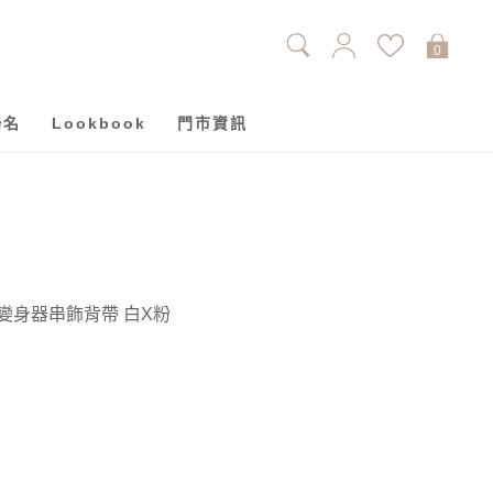
0
聯名
Lookbook
門市資訊
al變身器串飾背帶 白X粉