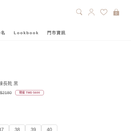
0
聯名
Lookbook
門市資訊
鍊長靴 黑
$2180
現省 TWD $600
37
38
39
40