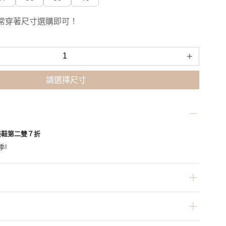
常穿著尺寸選購即可！
+
請選擇尺寸
美鞋第二雙７折
季!