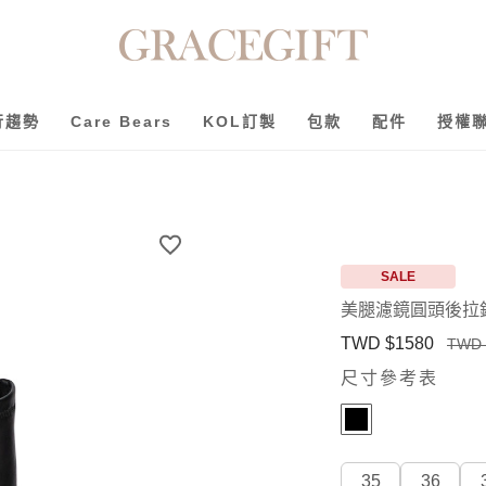
行趨勢
Care Bears
KOL訂製
包款
配件
授權
SALE
美腿濾鏡圓頭後拉
TWD $1580
TWD 
尺寸參考表
35
36