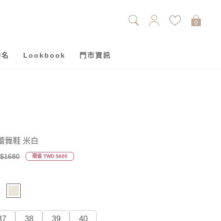
0
聯名
Lookbook
門市資訊
蕾舞鞋 米白
$1680
現省 TWD $600
37
38
39
40