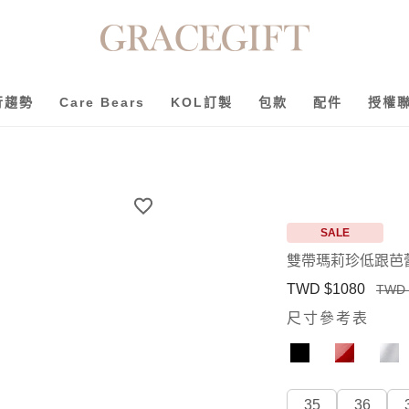
行趨勢
Care Bears
KOL訂製
包款
配件
授權
SALE
雙帶瑪莉珍低跟芭
TWD $1080
TWD 
尺寸參考表
35
36