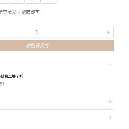
常穿著尺寸選購即可！
+
請選擇尺寸
美鞋第二雙７折
季!