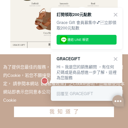
訂閱領取200元點數
Grace Gift 會員募集中💕 立即領
取200元點數
連結 LINE 帳號
時尚穿搭誌
夏季流行色穿搭計畫，今年的夏天你
GRACEGIFT
是什麼顏色！
Hi ~ 我是您的銷售顧問 ，有任何
為了提供您最佳的服務，本網站會在您的電腦中放置並取用我們
尺碼或是商品想進一步了解，這裡
的Cookie，若您不願接受Cookie時應如何變更電腦的Cookie設
為您服務
定， 請參閱本網站【隱私權政策】之Cookie聲明，您繼續使用本
網站即表示您同意本公司得按本網站使用條款之Cookie聲明使用
回覆至 GRACEGIFT
Cookie
我知道了