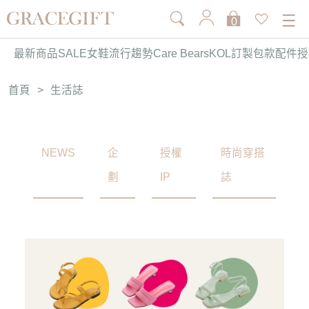
0
最新商品
SALE
女鞋
流行趨勢
Care Bears
KOL訂製
包款
配件
授
首頁
>
生活誌
NEWS
企
授權
時尚穿搭
劃
IP
誌