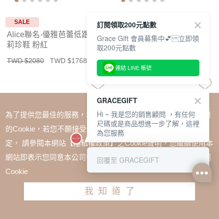
SALE
SALE
訂閱領取200元點數
Alice聯名-優雅芭蕾低跟瑪
Alice聯名-優雅芭蕾低跟瑪
Grace Gift 會員募集中💕 立即領
莉珍鞋 粉紅
莉珍鞋 杏漆
取200元點數
TWD $2080
TWD $1768
TWD $2080
TWD $1768
連結 LINE 帳號
GRACEGIFT
Hi ~ 我是您的銷售顧問 ，有任何
為了提供您最佳的服務，本網站會在您的電腦中放置並取用我們
尺碼或是商品想進一步了解，這裡
的Cookie，若您不願接受Cookie時應如何變更電腦的Cookie設
為您服務
定， 請參閱本網站【隱私權政策】之Cookie聲明，您繼續使用本
網站即表示您同意本公司得按本網站使用條款之Cookie聲明使用
回覆至 GRACEGIFT
Cookie
我知道了