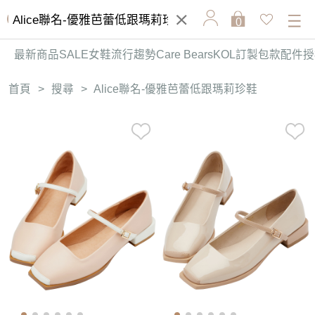
0
最新商品
SALE
女鞋
流行趨勢
Care Bears
KOL訂製
包款
配件
授
首頁
>
搜尋
>
Alice聯名-優雅芭蕾低跟瑪莉珍鞋