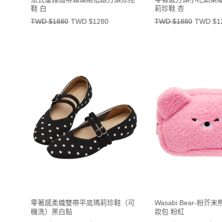
鞋 白
莉珍鞋 杏
TWD $1880
TWD $1280
TWD $1880
TWD $1
零著感柔織雙帶平底瑪莉珍鞋（可
Wasabi Bear-粉
機洗）黑白點
妝包 粉紅