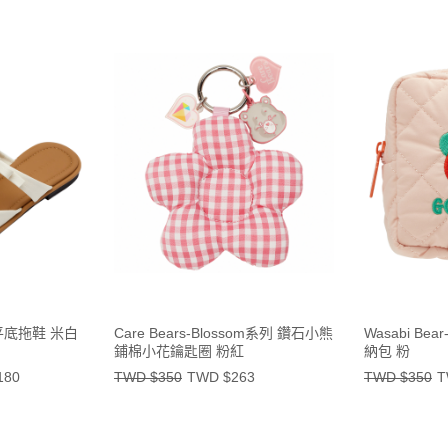
底拖鞋 米白
Care Bears-Blossom系列 鑽石小熊
Wasabi B
鋪棉小花鑰匙圈 粉紅
納包 粉
180
TWD $350
TWD $263
TWD $350
T