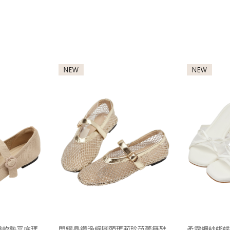
織軟墊平底瑪
閃耀晶鑽漁網圓頭瑪莉珍芭蕾舞鞋
柔霧網紗蝴蝶