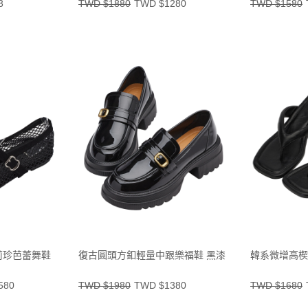
3
TWD $1880
TWD $1280
TWD $1580
莉珍芭蕾舞鞋
復古圓頭方釦輕量中跟樂福鞋 黑漆
韓系微增高楔
580
TWD $1980
TWD $1380
TWD $1680