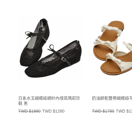
日系水玉蝴蝶結網紗內增高瑪莉珍
奶油餅乾雙帶蝴蝶結平
鞋 黑
TWD $1880
TWD $1280
TWD $1780
TWD $1