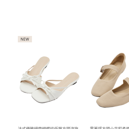
法式優雅細帶蝴蝶結低跟方頭涼拖
零著感方頭小花釦柔