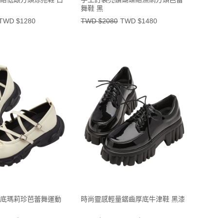
舞鞋 黑
TWD $1280
TWD $2080
TWD $1480
底瑪莉珍芭蕾舞運動
時尚靈感輕量鋸齒厚底牛津鞋 黑漆