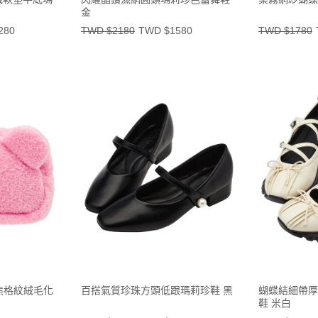
金
280
TWD $2180
TWD $1580
TWD $1780
芥末熊格紋絨毛化
百搭氣質珍珠方頭低跟瑪莉珍鞋 黑
蝴蝶結細帶厚
鞋 米白