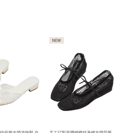
結低跟方頭涼拖鞋 白
手工訂製亮鑽蝴蝶結漁網方頭芭蕾