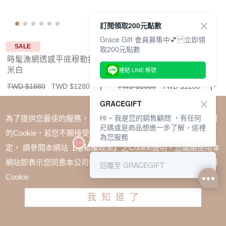
訂閱領取200元點數
Grace Gift 會員募集中💕 立即領
SALE
SALE
取200元點數
時髦漁網透感平底穆勒拖鞋
時髦漁網透感平底穆勒拖鞋
米白
黑
連結 LINE 帳號
TWD $1880
TWD $1280
TWD $1880
TWD $1280
GRACEGIFT
Hi ~ 我是您的銷售顧問 ，有任何
為了提供您最佳的服務，本網站會在您的電腦中放置並取用我們
尺碼或是商品想進一步了解，這裡
的Cookie，若您不願接受Cookie時應如何變更電腦的Cookie設
為您服務
定， 請參閱本網站【隱私權政策】之Cookie聲明，您繼續使用本
網站即表示您同意本公司得按本網站使用條款之Cookie聲明使用
回覆至 GRACEGIFT
Cookie
我知道了