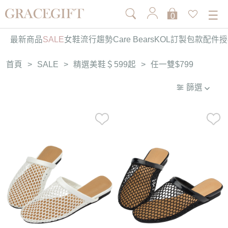
0
最新商品
SALE
女鞋
流行趨勢
Care Bears
KOL訂製
包款
配件
授
首頁
>
SALE
>
精選美鞋＄599起
>
任一雙$799
篩選