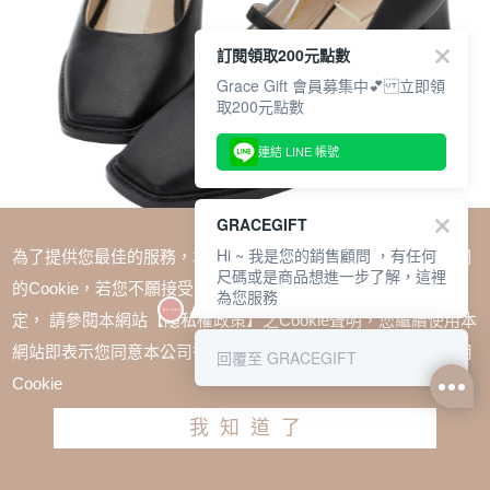
訂閱領取200元點數
Grace Gift 會員募集中💕 立即領
取200元點數
連結 LINE 帳號
GRACEGIFT
Hi ~ 我是您的銷售顧問 ，有任何
為了提供您最佳的服務，本網站會在您的電腦中放置並取用我們
尺碼或是商品想進一步了解，這裡
的Cookie，若您不願接受Cookie時應如何變更電腦的Cookie設
為您服務
定， 請參閱本網站【隱私權政策】之Cookie聲明，您繼續使用本
SALE
網站即表示您同意本公司得按本網站使用條款之Cookie聲明使用
回覆至 GRACEGIFT
玄玄聯名-Lady女孩方頭瑪莉珍鞋 黑
Cookie
TWD $2280
TWD $1938
我知道了
尺寸參考表
請選擇尺寸