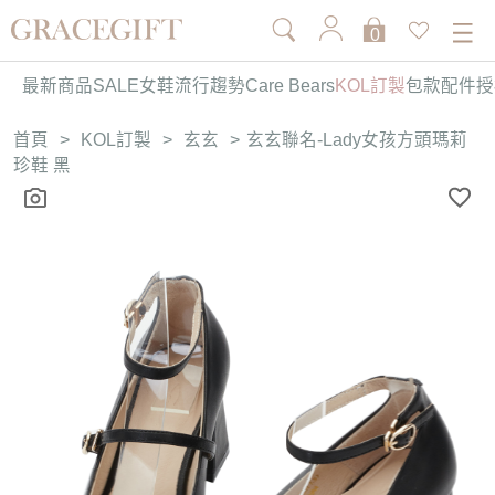
0
最新商品
SALE
女鞋
流行趨勢
Care Bears
KOL訂製
包款
配件
授
首頁
>
KOL訂製
>
玄玄
>
玄玄聯名-Lady女孩方頭瑪莉
珍鞋 黑