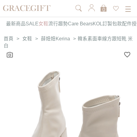
0
最新商品
SALE
女鞋
流行趨勢
Care Bears
KOL訂製
包款
配件
授
首頁
>
女鞋
>
薛妞妞Kerina
>
韓系素面車線方跟短靴 米
白