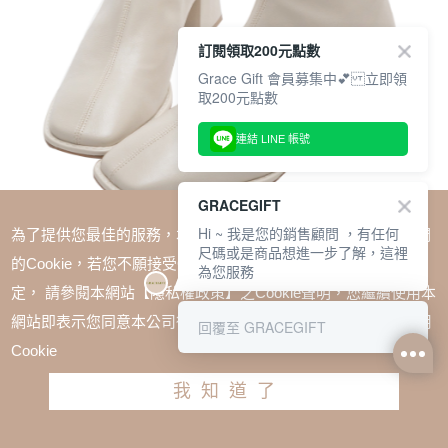
訂閱領取200元點數
Grace Gift 會員募集中💕 立即領
取200元點數
連結 LINE 帳號
GRACEGIFT
Hi ~ 我是您的銷售顧問 ，有任何
為了提供您最佳的服務，本網站會在您的電腦中放置並取用我們
尺碼或是商品想進一步了解，這裡
的Cookie，若您不願接受Cookie時應如何變更電腦的Cookie設
為您服務
定， 請參閱本網站【隱私權政策】之Cookie聲明，您繼續使用本
SALE
網站即表示您同意本公司得按本網站使用條款之Cookie聲明使用
回覆至 GRACEGIFT
韓系素面車線方跟短靴 米白
Cookie
TWD $2180
TWD $1580
我知道了
尺寸參考表
請選擇尺寸