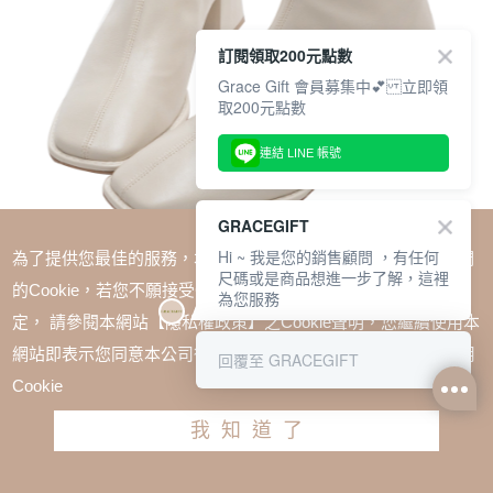
訂閱領取200元點數
Grace Gift 會員募集中💕 立即領
取200元點數
連結 LINE 帳號
GRACEGIFT
Hi ~ 我是您的銷售顧問 ，有任何
為了提供您最佳的服務，本網站會在您的電腦中放置並取用我們
尺碼或是商品想進一步了解，這裡
的Cookie，若您不願接受Cookie時應如何變更電腦的Cookie設
為您服務
定， 請參閱本網站【隱私權政策】之Cookie聲明，您繼續使用本
SALE
網站即表示您同意本公司得按本網站使用條款之Cookie聲明使用
回覆至 GRACEGIFT
韓系素面車線方跟短靴 米白
Cookie
TWD $2180
TWD $1580
我知道了
尺寸參考表
請選擇尺寸