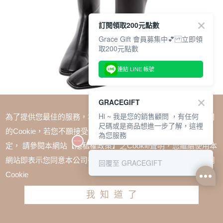
訂閱領取200元點數
Grace Gift 會員募集中💕 立即領
取200元點數
連結 LINE 帳號
GRACEGIFT
Hi ~ 我是您的銷售顧問 ，有任何
為了提供您最佳的服務，本網站會在您的電腦中放置並取用我們
尺碼或是商品想進一步了解，這裡
的Cookie，若您不願接受Cookie時應如何變更電腦的Cookie設
為您服務
定， 請參閱本網站【隱私權政策】之Cookie聲明，您繼續使用本
SALE
網站即表示您同意本公司得按本網站使用條款之Cookie聲明使用
回覆至 GRACEGIFT
俐落V口瘦瘦長靴 黑
Cookie
TWD $2280
TWD $1680
我知道了
尺寸參考表
請選擇尺寸