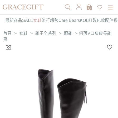
0
最新商品
SALE
女鞋
流行趨勢
Care Bears
KOL訂製
包款
配件
授
首頁
>
女鞋
>
靴子全系列
>
跟靴
>
俐落V口瘦瘦長靴
黑